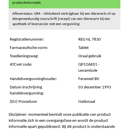
productinformatie.
Afleverstatus: URA - Uitsluitend verkrijgbaar bij een dierenarts of op
diergeneeskundig voorschrift [recept] van een dierenarts bij een
apotheek of leverancier met een vergunning
Registratienummer:
REG NL 7830
Farmaceutische vorm:
Tablet
Toedieningsweg:
Oraal gebruik
ATCvet code:
QP52AE01 -
Levamisole
Handelsvergunninghouder:
Feramed BV
Datum inschrijving
03 december 1993
handelsvergunning:
(EU) Procedure:
Nationaal
Disclaimer: momenteel bevindt onze publicatie van product
informatie zich in een overgangsfase en wordt de product
informatie apart gepubliceerd. Bij dit product is onderstaande