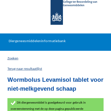
College ter Beoordeling van
Geneesmiddelen
Diergeneesmiddeleninformat
Ga
U
dir
Diergeneesmiddeleninformatiebank
na
bevindt
in
zich
Zoeken
hier:
Terug naar resultaatlijst
Wormbolus Levamisol tablet voor
niet-melkgevend schaap
Dit diergeneesmiddel is goedgekeurd voor gebruik in
overeenstemming met de op deze pagina gepubliceerde