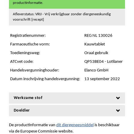
productinformatie.
Afleverstatus: VRIJ - Vrij verkrijgbaar zonder diergeneeskundig
voorschrift [recept]
Registratienummer:
REG NL 130026
Farmaceutische vorm:
Kauwtablet
Toedieningsweg:
Oraal gebruik
ATCvet code:
QP53BE04 - Lotilaner
Handelsvergunninghouder:
Elanco GmbH
Datum inschrijving handelsvergunning:
13 september 2022
Werkzame stof
Doeldier
De productinformatie van
dit diergeneesmiddel
is beschikbaar
via de Europese Commissie website.