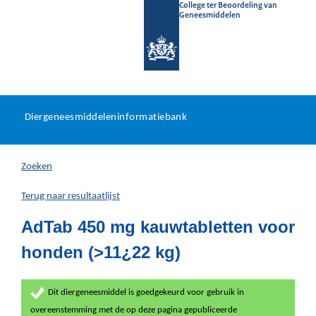
College ter Beoordeling van
Geneesmiddelen
Diergeneesmiddeleninformat
Ga
U
dir
Diergeneesmiddeleninformatiebank
na
bevindt
in
zich
Zoeken
hier:
Terug naar resultaatlijst
AdTab 450 mg kauwtabletten voor
honden (>11¿22 kg)
Dit diergeneesmiddel is goedgekeurd voor gebruik in
overeenstemming met de op deze pagina gepubliceerde