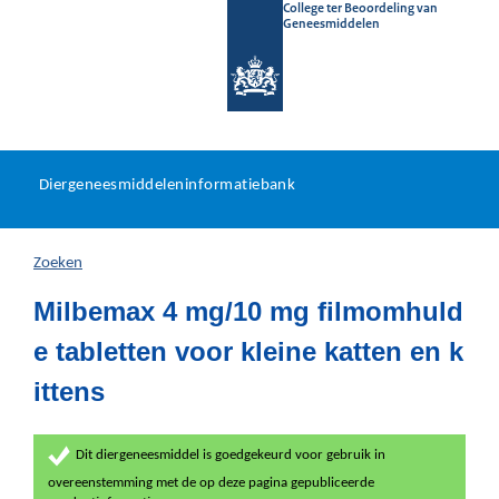
College ter Beoordeling van
Geneesmiddelen
Diergeneesmiddeleninformat
Ga
U
dir
Diergeneesmiddeleninformatiebank
na
bevindt
in
zich
Zoeken
hier:
Milbemax 4 mg/10 mg filmomhuld
e tabletten voor kleine katten en k
ittens
Dit diergeneesmiddel is goedgekeurd voor gebruik in
overeenstemming met de op deze pagina gepubliceerde