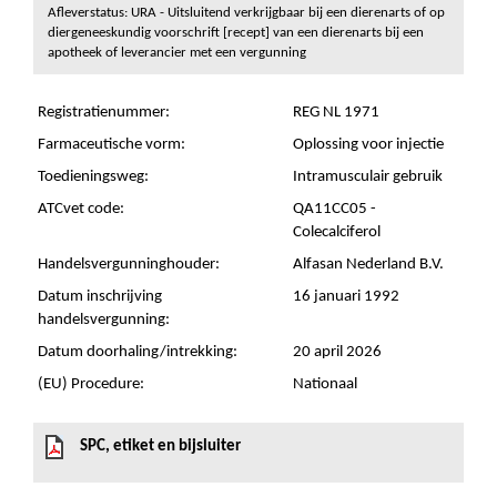
Afleverstatus: URA - Uitsluitend verkrijgbaar bij een dierenarts of op
diergeneeskundig voorschrift [recept] van een dierenarts bij een
apotheek of leverancier met een vergunning
Registratienummer:
REG NL 1971
Farmaceutische vorm:
Oplossing voor injectie
Toedieningsweg:
Intramusculair gebruik
ATCvet code:
QA11CC05 -
Colecalciferol
Handelsvergunninghouder:
Alfasan Nederland B.V.
Datum inschrijving
16 januari 1992
handelsvergunning:
Datum doorhaling/intrekking:
20 april 2026
(EU) Procedure:
Nationaal
SPC, etiket en bijsluiter