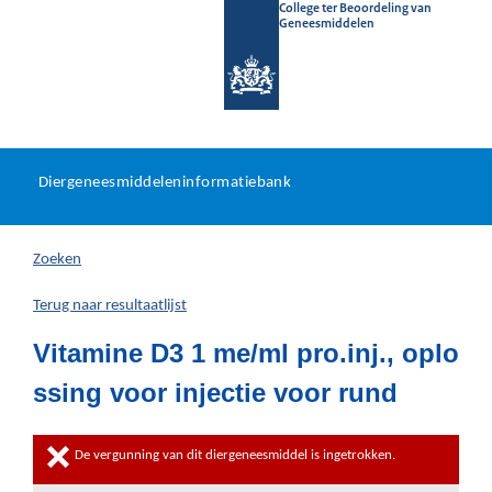
College ter Beoordeling van
Geneesmiddelen
Diergeneesmiddeleninformat
Ga
U
dir
Diergeneesmiddeleninformatiebank
na
bevindt
in
zich
Zoeken
hier:
Terug naar resultaatlijst
Vitamine D3 1 me/ml pro.inj., oplo
ssing voor injectie voor rund
De vergunning van dit diergeneesmiddel is ingetrokken.