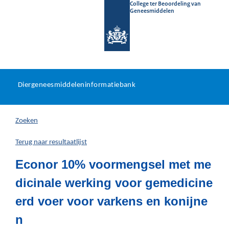
College ter Beoordeling van
Geneesmiddelen
Diergeneesmiddeleninformat
Ga
U
dir
Diergeneesmiddeleninformatiebank
na
bevindt
in
zich
Zoeken
hier:
Terug naar resultaatlijst
Econor 10% voormengsel met me
dicinale werking voor gemedicine
erd voer voor varkens en konijne
n