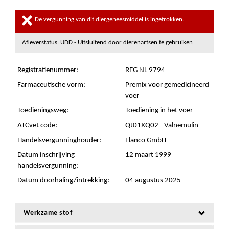
De vergunning van dit diergeneesmiddel is ingetrokken.
Afleverstatus: UDD - Uitsluitend door dierenartsen te gebruiken
Registratienummer:
REG NL 9794
Farmaceutische vorm:
Premix voor gemedicineerd
voer
Toedieningsweg:
Toediening in het voer
ATCvet code:
QJ01XQ02 - Valnemulin
Handelsvergunninghouder:
Elanco GmbH
Datum inschrijving
12 maart 1999
handelsvergunning:
Datum doorhaling/intrekking:
04 augustus 2025
Werkzame stof