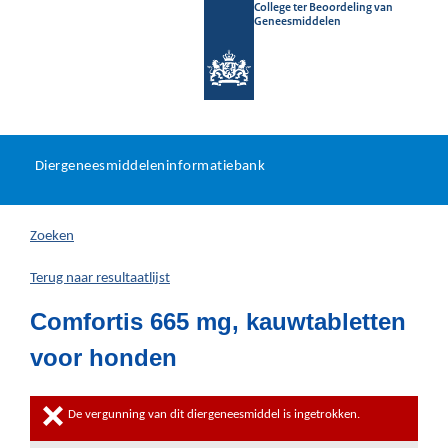
College ter Beoordeling van
Geneesmiddelen
Diergeneesmiddeleninformat
Ga
U
dir
Diergeneesmiddeleninformatiebank
na
bevindt
in
zich
Zoeken
hier:
Terug naar resultaatlijst
Comfortis 665 mg, kauwtabletten
voor honden
De vergunning van dit diergeneesmiddel is ingetrokken.