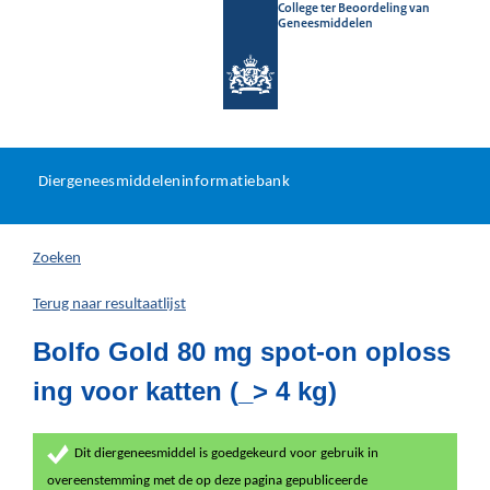
College ter Beoordeling van
Geneesmiddelen
Diergeneesmiddeleninformat
Ga
U
dir
Diergeneesmiddeleninformatiebank
na
bevindt
in
zich
Zoeken
hier:
Terug naar resultaatlijst
Bolfo Gold 80 mg spot-on oploss
ing voor katten (_> 4 kg)
Dit diergeneesmiddel is goedgekeurd voor gebruik in
overeenstemming met de op deze pagina gepubliceerde