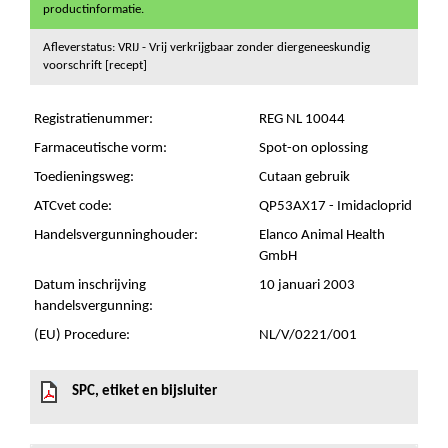
productinformatie.
Afleverstatus: VRIJ - Vrij verkrijgbaar zonder diergeneeskundig
voorschrift [recept]
Registratienummer:
REG NL 10044
Farmaceutische vorm:
Spot-on oplossing
Toedieningsweg:
Cutaan gebruik
ATCvet code:
QP53AX17 - Imidacloprid
Handelsvergunninghouder:
Elanco Animal Health
GmbH
Datum inschrijving
10 januari 2003
handelsvergunning:
(EU) Procedure:
NL/V/0221/001
SPC, etiket en bijsluiter