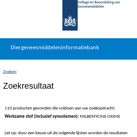
College ter Beoordeling van
Geneesmiddelen
Diergeneesmiddeleninformatiebank
Ga
U
Diergeneesmiddeleninformatiebank
direct
bevindt
naar
zich
inhoud
hier:
Zoeken
Zoekresultaat
110 producten gevonden die voldoen aan uw zoekopdracht:
Werkzame stof (inclusief synoniemen):
MILBEMYCINE OXIME
Let op: door een keuze uit de volgende lijsten worden de resultaten