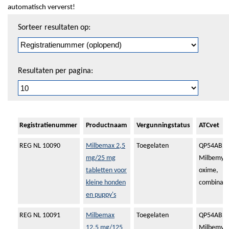
automatisch ververst!
Sorteren
Sorteer resultaten op:
en
pagineren
Resultaten per pagina:
Registratienummer
Productnaam
Vergunningstatus
ATCvet
REG NL 10090
Milbemax 2,5
Toegelaten
QP54AB51
mg/25 mg
Milbemyci
tabletten voor
oxime,
kleine honden
combinati
en puppy's
REG NL 10091
Milbemax
Toegelaten
QP54AB51
12,5 mg/125
Milbemyci