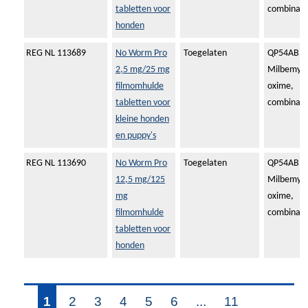
tabletten voor
combinati
honden
REG NL 113689
No Worm Pro
Toegelaten
QP54AB51
2,5 mg/25 mg
Milbemyci
filmomhulde
oxime,
tabletten voor
combinati
kleine honden
en puppy's
REG NL 113690
No Worm Pro
Toegelaten
QP54AB51
12,5 mg/125
Milbemyci
mg
oxime,
filmomhulde
combinati
tabletten voor
honden
1
2
3
4
5
6
...
11