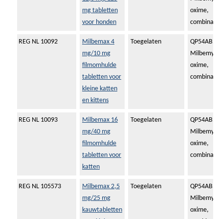
mg tabletten
oxime,
voor honden
combinati
REG NL 10092
Milbemax 4
Toegelaten
QP54AB51
mg/10 mg
Milbemyci
filmomhulde
oxime,
tabletten voor
combinati
kleine katten
en kittens
REG NL 10093
Milbemax 16
Toegelaten
QP54AB51
mg/40 mg
Milbemyci
filmomhulde
oxime,
tabletten voor
combinati
katten
REG NL 105573
Milbemax 2,5
Toegelaten
QP54AB51
mg/25 mg
Milbemyci
kauwtabletten
oxime,