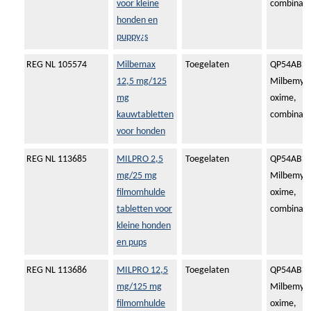
voor kleine
combinati
honden en
puppy¿s
REG NL 105574
Milbemax
Toegelaten
QP54AB51
12,5 mg/125
Milbemyci
mg
oxime,
kauwtabletten
combinati
voor honden
REG NL 113685
MILPRO 2,5
Toegelaten
QP54AB51
mg/25 mg
Milbemyci
filmomhulde
oxime,
tabletten voor
combinati
kleine honden
en pups
REG NL 113686
MILPRO 12,5
Toegelaten
QP54AB51
mg/125 mg
Milbemyci
filmomhulde
oxime,