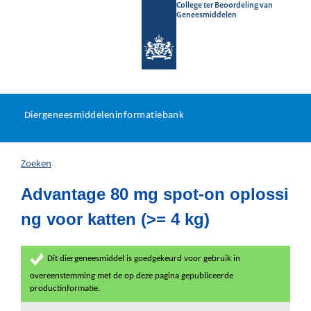
College ter Beoordeling van
Geneesmiddelen
Diergeneesmiddeleninformat
Ga
U
dir
Diergeneesmiddeleninformatiebank
na
bevindt
in
zich
Zoeken
hier:
Advantage 80 mg spot-on oplossi
ng voor katten (>= 4 kg)
Dit diergeneesmiddel is goedgekeurd voor gebruik in
overeenstemming met de op deze pagina gepubliceerde
productinformatie.