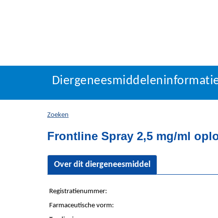
Diergeneesmiddeleninf
Diergeneesmiddeleninformati
U
bevindt
zich
Zoeken
hier:
Frontline Spray 2,5 mg/ml opl
Over dit diergeneesmiddel
Registratienummer:
Farmaceutische vorm: