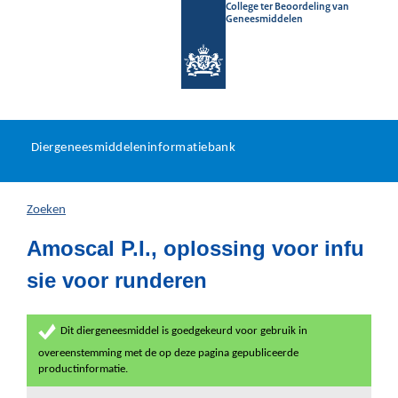
College ter Beoordeling van
Geneesmiddelen
Diergeneesmiddeleninformat
Ga
U
dir
Diergeneesmiddeleninformatiebank
na
bevindt
in
zich
Zoeken
hier:
Amoscal P.I., oplossing voor infu
sie voor runderen
Dit diergeneesmiddel is goedgekeurd voor gebruik in
overeenstemming met de op deze pagina gepubliceerde
productinformatie.