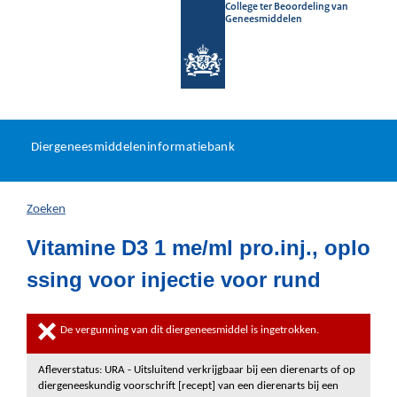
College ter Beoordeling van
Geneesmiddelen
Diergeneesmiddeleninformat
Ga
U
dir
Diergeneesmiddeleninformatiebank
na
bevindt
in
zich
Zoeken
hier:
Vitamine D3 1 me/ml pro.inj., oplo
ssing voor injectie voor rund
De vergunning van dit diergeneesmiddel is ingetrokken.
Afleverstatus: URA - Uitsluitend verkrijgbaar bij een dierenarts of op
diergeneeskundig voorschrift [recept] van een dierenarts bij een