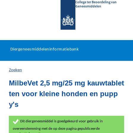
College ter Beoordeling van
Geneesmiddelen
Diergeneesmiddeleninformat
Ga
U
dir
Diergeneesmiddeleninformatiebank
na
bevindt
in
zich
Zoeken
hier:
MilbeVet 2,5 mg/25 mg kauwtablet
ten voor kleine honden en pupp
y's
Dit diergeneesmiddel is goedgekeurd voor gebruik in
overeenstemming met de op deze pagina gepubliceerde