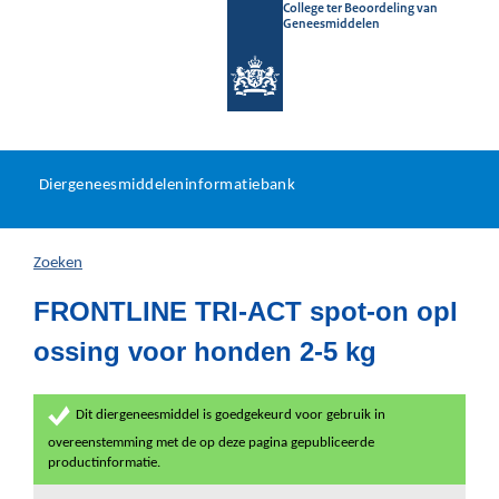
College ter Beoordeling van
Geneesmiddelen
Diergeneesmiddeleninformat
Ga
U
dir
Diergeneesmiddeleninformatiebank
na
bevindt
in
zich
Zoeken
hier:
FRONTLINE TRI-ACT spot-on opl
ossing voor honden 2-5 kg
Dit diergeneesmiddel is goedgekeurd voor gebruik in
overeenstemming met de op deze pagina gepubliceerde
productinformatie.