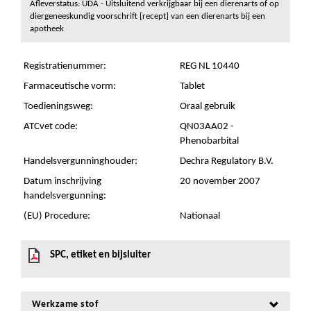
Afleverstatus: UDA - Uitsluitend verkrijgbaar bij een dierenarts of op
diergeneeskundig voorschrift [recept] van een dierenarts bij een
apotheek
Registratienummer:
REG NL 10440
Farmaceutische vorm:
Tablet
Toedieningsweg:
Oraal gebruik
ATCvet code:
QN03AA02 -
Phenobarbital
Handelsvergunninghouder:
Dechra Regulatory B.V.
Datum inschrijving
20 november 2007
handelsvergunning:
(EU) Procedure:
Nationaal
SPC, etiket en bijsluiter
Werkzame stof