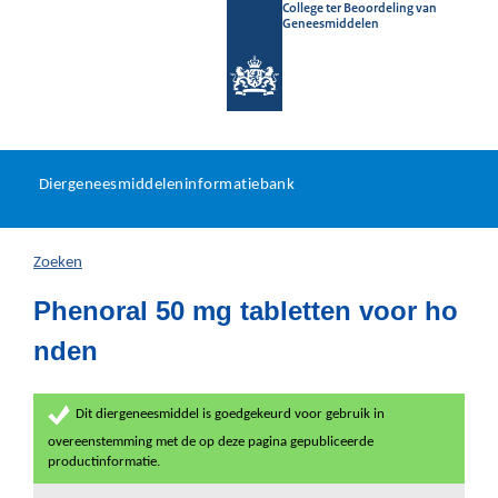
College ter Beoordeling van
Geneesmiddelen
Diergeneesmiddeleninformat
Ga
U
dir
Diergeneesmiddeleninformatiebank
na
bevindt
in
zich
Zoeken
hier:
Phenoral 50 mg tabletten voor ho
nden
Dit diergeneesmiddel is goedgekeurd voor gebruik in
overeenstemming met de op deze pagina gepubliceerde
productinformatie.