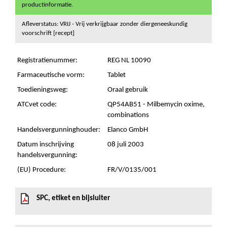
productinformatie.
Afleverstatus: VRIJ - Vrij verkrijgbaar zonder diergeneeskundig
voorschrift [recept]
Registratienummer:
REG NL 10090
Farmaceutische vorm:
Tablet
Toedieningsweg:
Oraal gebruik
ATCvet code:
QP54AB51 - Milbemycin oxime,
combinations
Handelsvergunninghouder:
Elanco GmbH
Datum inschrijving
08 juli 2003
handelsvergunning:
(EU) Procedure:
FR/V/0135/001
SPC, etiket en bijsluiter