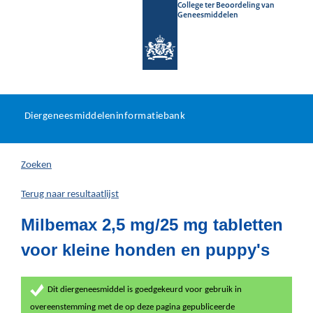
College ter Beoordeling van
Geneesmiddelen
Diergeneesmiddeleninformat
Ga
U
dir
Diergeneesmiddeleninformatiebank
na
bevindt
in
zich
Zoeken
hier:
Terug naar resultaatlijst
Milbemax 2,5 mg/25 mg tabletten
voor kleine honden en puppy's
Dit diergeneesmiddel is goedgekeurd voor gebruik in
overeenstemming met de op deze pagina gepubliceerde