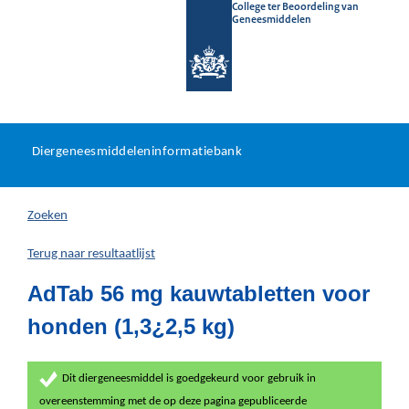
College ter Beoordeling van
Geneesmiddelen
Diergeneesmiddeleninformat
Ga
U
dir
Diergeneesmiddeleninformatiebank
na
bevindt
in
zich
Zoeken
hier:
Terug naar resultaatlijst
AdTab 56 mg kauwtabletten voor
honden (1,3¿2,5 kg)
Dit diergeneesmiddel is goedgekeurd voor gebruik in
overeenstemming met de op deze pagina gepubliceerde