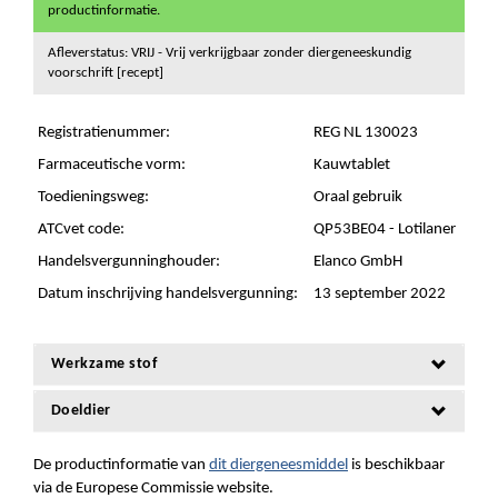
productinformatie.
Afleverstatus: VRIJ - Vrij verkrijgbaar zonder diergeneeskundig
voorschrift [recept]
Registratienummer:
REG NL 130023
Farmaceutische vorm:
Kauwtablet
Toedieningsweg:
Oraal gebruik
ATCvet code:
QP53BE04 - Lotilaner
Handelsvergunninghouder:
Elanco GmbH
Datum inschrijving handelsvergunning:
13 september 2022
Werkzame stof
Doeldier
De productinformatie van
dit diergeneesmiddel
is beschikbaar
via de Europese Commissie website.