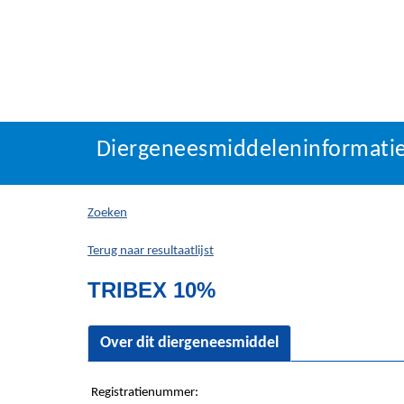
Diergeneesmiddeleninf
Diergeneesmiddeleninformati
U
bevindt
zich
Zoeken
hier:
Terug naar resultaatlijst
TRIBEX 10%
Over dit diergeneesmiddel
Registratienummer: