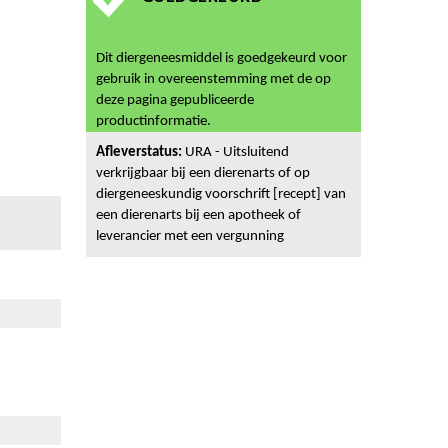
Dit diergeneesmiddel is goedgekeurd voor
gebruik in overeenstemming met de op
deze pagina gepubliceerde
productinformatie.
Afleverstatus:
URA - Uitsluitend
verkrijgbaar bij een dierenarts of op
diergeneeskundig voorschrift [recept] van
een dierenarts bij een apotheek of
leverancier met een vergunning