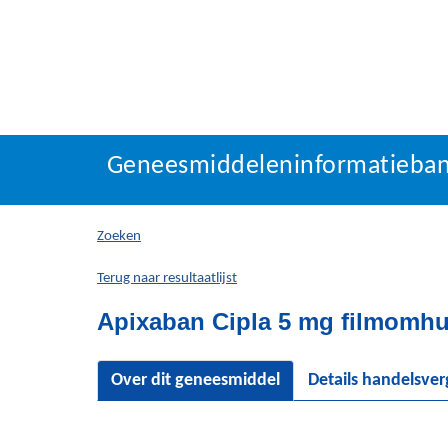
Geneesmiddeleninforma
Geneesmiddeleninformatieba
U
bevindt
zich
Zoeken
hier:
Terug naar resultaatlijst
Apixaban Cipla 5 mg filmomhul
Over dit geneesmiddel
Details handelsve