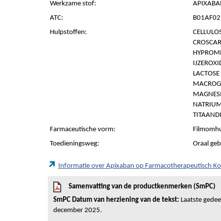
Werkzame stof:
APIXABA
ATC:
B01AF02 
Hulpstoffen:
CELLULOS
CROSCAR
HYPROMEL
IJZEROXI
LACTOSE
MACROG
MAGNESI
NATRIUM
TITAANDI
Farmaceutische vorm:
Filmomhu
Toedieningsweg:
Oraal geb
Informatie over Apixaban op Farmacotherapeutisch K
Samenvatting van de productkenmerken (SmPC)
SmPC Datum van herziening van de tekst:
Laatste gedeel
december 2025.