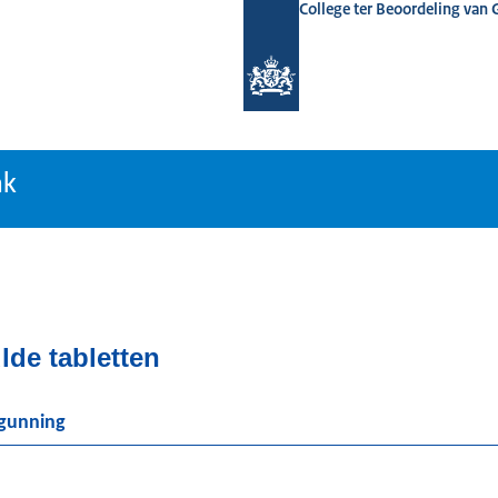
College ter Beoordeling van
tiebank
nk
de tabletten
rgunning