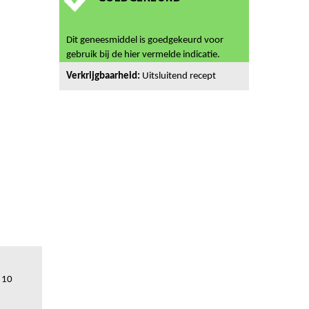
Dit geneesmiddel is goedgekeurd voor
gebruik bij de hier vermelde indicatie.
Verkrijgbaarheid:
Uitsluitend recept
: 10