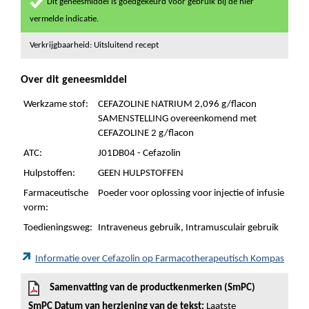
Dit geneesmiddel is goedgekeurd voor gebruik bij de hier
vermelde indicatie.
Verkrijgbaarheid: Uitsluitend recept
Over dit geneesmiddel
Werkzame stof:
CEFAZOLINE NATRIUM 2,096 g/flacon
SAMENSTELLING overeenkomend met
CEFAZOLINE 2 g/flacon
ATC:
J01DB04 - Cefazolin
Hulpstoffen:
GEEN HULPSTOFFEN
Farmaceutische
Poeder voor oplossing voor injectie of infusie
vorm:
Toedieningsweg:
Intraveneus gebruik, Intramusculair gebruik
Informatie over Cefazolin op Farmacotherapeutisch Kompas
Samenvatting van de productkenmerken (SmPC)
SmPC Datum van herziening van de tekst:
Laatste