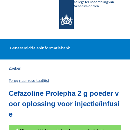
College ter Beoordeling van
Geneesmiddelen
Geneesmiddeleninformatieb
Ga
U
dir
Geneesmiddeleninformatiebank
na
bevindt
in
zich
Zoeken
hier:
Terug naar resultaatlijst
Cefazoline Prolepha 2 g poeder v
oor oplossing voor injectie/infusi
e