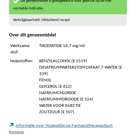
Dit geneesmiddel is goedgekeurd voor gebruik bij de hier
vermelde indicatie.
Verkrijgbaarheid: Uitsluitend recept
Over dit geneesmiddel
Werkzame
TIRZEPATIDE 16,7 mg/ml
stof:
Hulpstoffen:
BENZYLALCOHOL (E 1519)
DINATRIUMWATERSTOFFOSFAAT 7-WATER (E
339)
FENOL
GLYCEROL (E 422)
NATRIUMCHLORIDE
NATRIUMHYDROXIDE (E 524)
WATER VOOR INJECTIE
ZOUTZUUR (E 507)
Informatie over Tirzepatide op Farmacotherapeutisch
Kompas