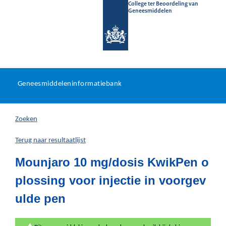
College ter Beoordeling van
Geneesmiddelen
Geneesmiddeleninformatieb
Ga
U
dir
Geneesmiddeleninformatiebank
na
bevindt
in
zich
Zoeken
hier:
Terug naar resultaatlijst
Mounjaro 10 mg/dosis KwikPen o
plossing voor injectie in voorgev
ulde pen