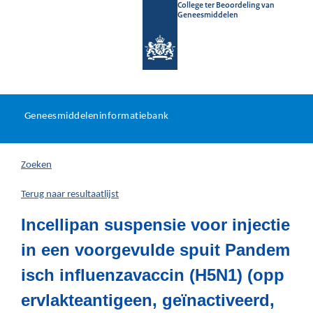
College ter Beoordeling van
Geneesmiddelen
Geneesmiddeleninformatieb
Ga
U
dir
Geneesmiddeleninformatiebank
na
bevindt
in
zich
Zoeken
hier:
Terug naar resultaatlijst
Incellipan suspensie voor injectie
in een voorgevulde spuit Pandem
isch influenzavaccin (H5N1) (opp
ervlakteantigeen, geïnactiveerd,