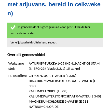
met adjuvans, bereid in celkweke
n)
Dit geneesmiddel is goedgekeurd voor gebruik bij de hier
vermelde indicatie.
Verkrijgbaarheid: Uitsluitend recept
Over dit geneesmiddel
Werkzame
A-TURKEY-TURKEY-1-05 (H5N1)-ACHTIGE STAM
stof:
(NIBRG-23) (clade 2.2.1) 15 µg/ml
Hulpstoffen:
CITROENZUUR 1-WATER (E 330)
DINATRIUMWATERSTOFFOSFAAT 2-WATER (E
339)
KALIUMCHLORIDE (E 508)
KALIUMDIWATERSTOFFOSFAAT 0-WATER (E 340)
MAGNESIUMCHLORIDE 6-WATER (E 511)
NATRIUMCHLORIDE