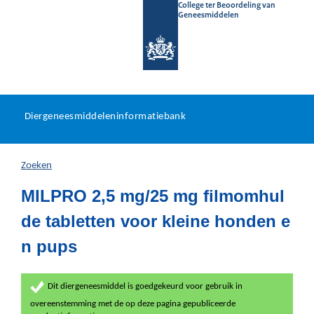
College ter Beoordeling van
Geneesmiddelen
Diergeneesmiddeleninformat
Ga
U
dir
Diergeneesmiddeleninformatiebank
na
bevindt
in
zich
Zoeken
hier:
MILPRO 2,5 mg/25 mg filmomhul
de tabletten voor kleine honden e
n pups
Dit diergeneesmiddel is goedgekeurd voor gebruik in
overeenstemming met de op deze pagina gepubliceerde