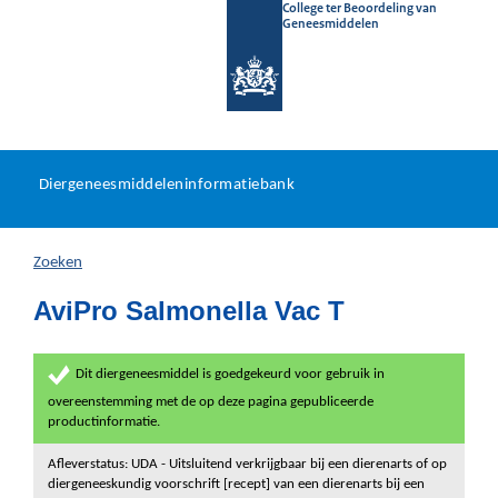
College ter Beoordeling van
Geneesmiddelen
Diergeneesmiddeleninformat
Ga
U
dir
Diergeneesmiddeleninformatiebank
na
bevindt
in
zich
Zoeken
hier:
AviPro Salmonella Vac T
Dit diergeneesmiddel is goedgekeurd voor gebruik in
overeenstemming met de op deze pagina gepubliceerde
productinformatie.
Afleverstatus: UDA - Uitsluitend verkrijgbaar bij een dierenarts of op
diergeneeskundig voorschrift [recept] van een dierenarts bij een