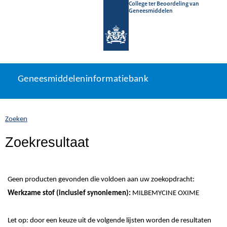
College ter Beoordeling van
Geneesmiddelen
Geneesmiddeleninformatiebank
Ga
U
Geneesmiddeleninformatiebank
direct
bevindt
naar
zich
inhoud
hier:
Zoeken
Zoekresultaat
Geen producten gevonden die voldoen aan uw zoekopdracht:
Werkzame stof (inclusief synoniemen):
MILBEMYCINE OXIME
Let op: door een keuze uit de volgende lijsten worden de resultaten