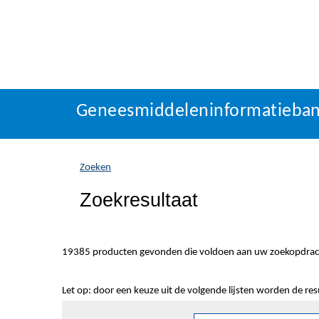
Geneesmiddeleninformatieba
U
Geneesmiddeleninformatieba
bevindt
zich
hier:
Zoeken
Zoekresultaat
19385 producten gevonden die voldoen aan uw zoekopdrac
Let op: door een keuze uit de volgende lijsten worden de re
Sorteren