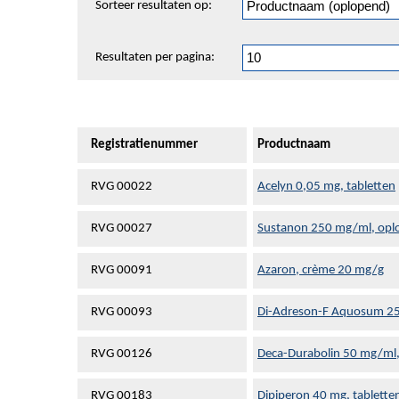
Sorteer resultaten op:
en
pagineren
Resultaten per pagina:
Registratienummer
Productnaam
RVG 00022
Acelyn 0,05 mg, tabletten
RVG 00027
Sustanon 250 mg/ml, oplos
RVG 00091
Azaron, crème 20 mg/g
RVG 00093
Di-Adreson-F Aquosum 25 m
RVG 00126
Deca-Durabolin 50 mg/ml, 
RVG 00183
Dipiperon 40 mg, tablette