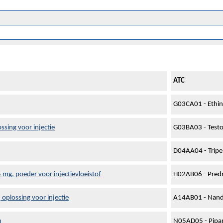
ATC
G03CA01 - Ethiny
sing voor injectie
G03BA03 - Test
D04AA04 - Trip
g, poeder voor injectievloeistof
H02AB06 - Pred
oplossing voor injectie
A14AB01 - Nand
n
N05AD05 - Pip