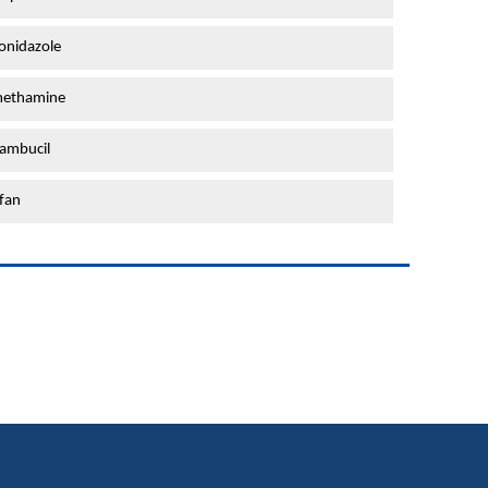
onidazole
methamine
ambucil
fan