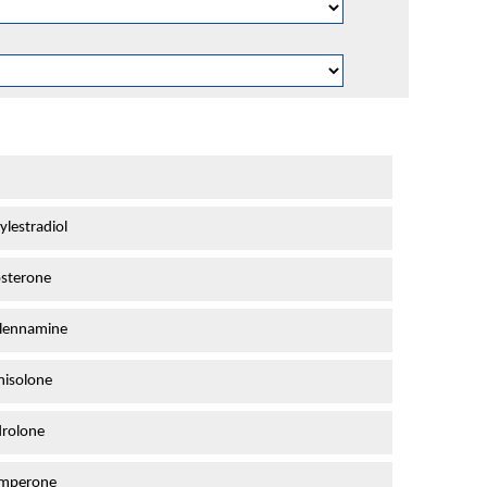
lestradiol
osterone
elennamine
nisolone
rolone
amperone