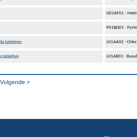
G01AF01 - Metr
P01BD01 - Pyri
de tabletten
L01AA02 - Chlor
 tabletten
L01AB01 - Busul
Volgende >