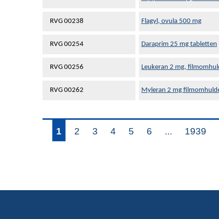
RVG 00238
Flagyl, ovula 500 mg
RVG 00254
Daraprim 25 mg tabletten
RVG 00256
Leukeran 2 mg, filmomhul
RVG 00262
Myleran 2 mg filmomhulde
1
2
3
4
5
6
...
1939