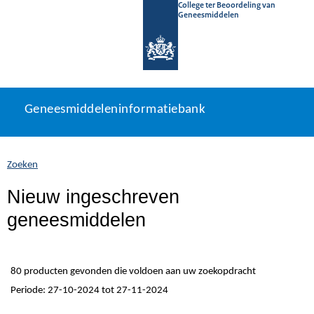
College ter Beoordeling van
Geneesmiddelen
Geneesmiddeleninformatiebank
Ga
U
Geneesmiddeleninformatiebank
direct
bevindt
naar
zich
inhoud
hier:
Zoeken
Nieuw ingeschreven
geneesmiddelen
80 producten gevonden die voldoen aan uw zoekopdracht
Periode: 27-10-2024 tot 27-11-2024