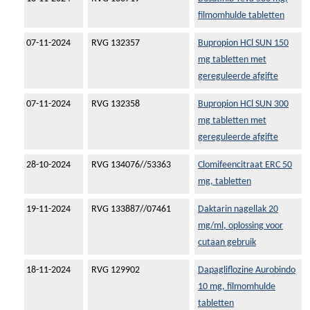
filmomhulde tabletten
07-11-2024
RVG 132357
Bupropion HCl SUN 150
mg tabletten met
gereguleerde afgifte
07-11-2024
RVG 132358
Bupropion HCl SUN 300
mg tabletten met
gereguleerde afgifte
28-10-2024
RVG 134076//53363
Clomifeencitraat ERC 50
mg, tabletten
19-11-2024
RVG 133887//07461
Daktarin nagellak 20
mg/ml, oplossing voor
cutaan gebruik
18-11-2024
RVG 129902
Dapagliflozine Aurobindo
10 mg, filmomhulde
tabletten