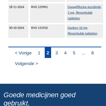
18-11-2024
RVG 129901
Dapagliflozine Aurobindo
5 mg, filmomhulde
tabletten
30-10-2024
RVG 131932
Daplozy 10 mg,
filmomhulde tabletten
< Vorige
1
2
3
4
5
...
8
Volgende >
Goede medicijnen goed
gebruikt.