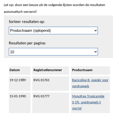
Let op: door een keuze uit de volgende lijsten worden de resultaten
automatisch ververst!
Sorteren
Sorteer resultaten op:
en
pagineren
Resultaten per pagina:
Datum
Registratienummer
Productnaam
19-12-1989
RVG 01761
Bacicoline-B, poeder voor
oordruppels
15-01-1990
RVG 01777
Monofree Tropicamide
0,5%, oogdruppels 5
mg/ml