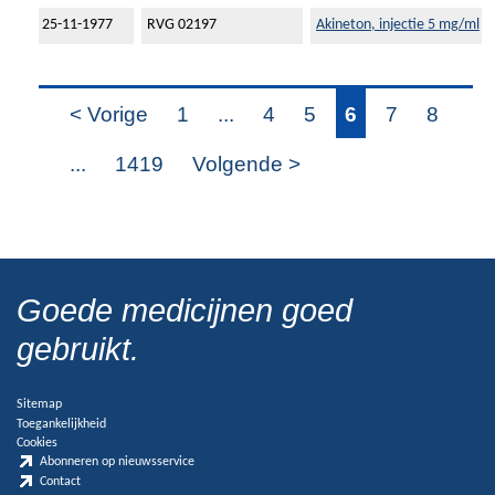
25-11-1977
RVG 02197
Akineton, injectie 5 mg/ml
< Vorige
1
...
4
5
6
7
8
...
1419
Volgende >
Goede medicijnen goed
gebruikt.
Sitemap
Toegankelijkheid
Cookies
Abonneren op nieuwsservice
Contact