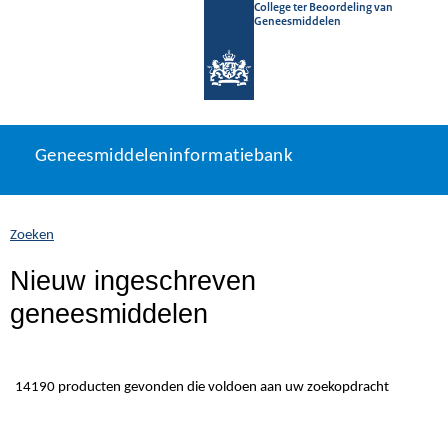
College ter Beoordeling van
Geneesmiddelen
Geneesmiddeleninformatiebank
Ga
U
Geneesmiddeleninformatiebank
direct
bevindt
naar
zich
inhoud
hier:
Zoeken
Nieuw ingeschreven
geneesmiddelen
14190 producten gevonden die voldoen aan uw zoekopdracht