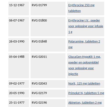
15-12-1967
RVG 01799
Erythrocine 250 mg
tabletten
06-07-1967
RVG 01800
Erythrocine I.V., poeder
voor oplossing voor infusie
1 g
26-03-1990
RVG 01848
Polaramine, tabletten 2
mg
05-04-1988
RVG 02011
GlucaGen HypoKit 1 mg,
poeder en oplosmiddel
voor oplossing voor
injectie
09-02-1977
RVG 02043
Norit, 125 mg tabletten
20-05-1990
RVG 02179
Primolut N, tabletten 5 mg
25-11-1977
RVG 02196
Akineton, tabletten 2 mg