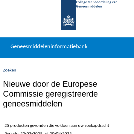
College ter Beoordeling van
Geneesmiddelen
Geneesmiddeleninformatiebank
Ga
U
Geneesmiddeleninformatiebank
direct
bevindt
naar
zich
inhoud
hier:
Zoeken
Nieuwe door de Europese
Commissie geregistreerde
geneesmiddelen
25 producten gevonden die voldoen aan uw zoekopdracht
Periode: 20-07-2025 tot 20-08-2025