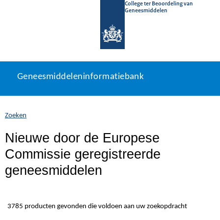
College ter Beoordeling van
Geneesmiddelen
Geneesmiddeleninformatiebank
Ga
U
Geneesmiddeleninformatiebank
direct
bevindt
naar
zich
inhoud
hier:
Zoeken
Nieuwe door de Europese
Commissie geregistreerde
geneesmiddelen
3785 producten gevonden die voldoen aan uw zoekopdracht