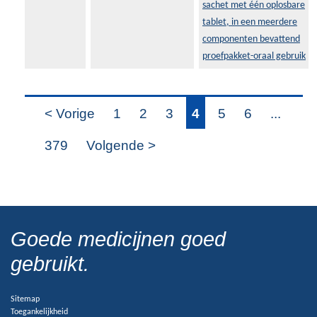
sachet met één oplosbare
tablet, in een meerdere
componenten bevattend
proefpakket-oraal gebruik
< Vorige
1
2
3
4
5
6
...
379
Volgende >
Goede medicijnen goed
gebruikt.
Sitemap
Toegankelijkheid